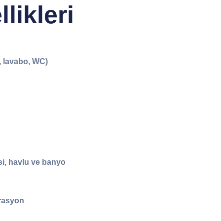
likleri
, lavabo, WC)
i, havlu ve banyo
rasyon