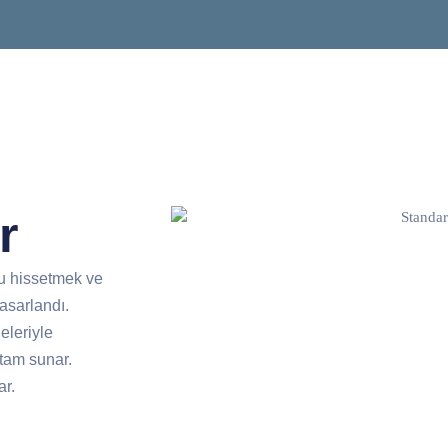
r
u hissetmek ve
tasarlandı.
eleriyle
tam sunar.
ar.