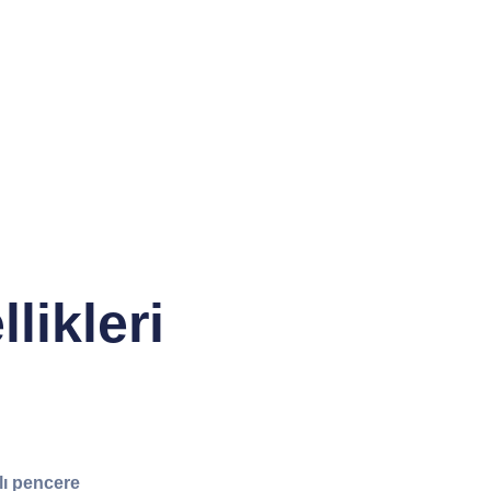
likleri
lı pencere