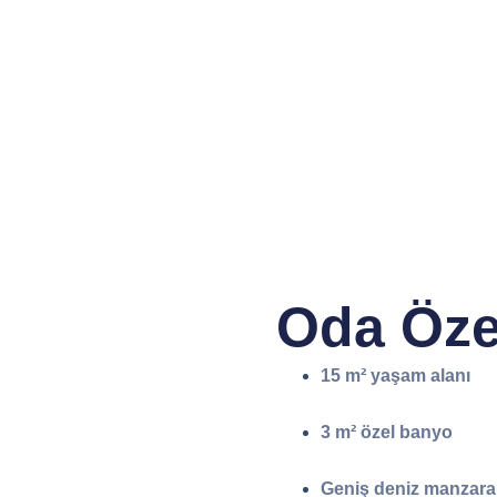
Oda Özel
15 m² yaşam alanı
3 m² özel banyo
Geniş deniz manzara