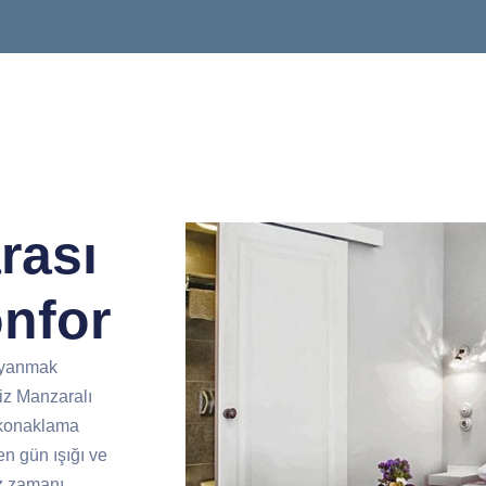
rası
onfor
yanmak
niz Manzaralı
 konaklama
n gün ışığı ve
iz zamanı